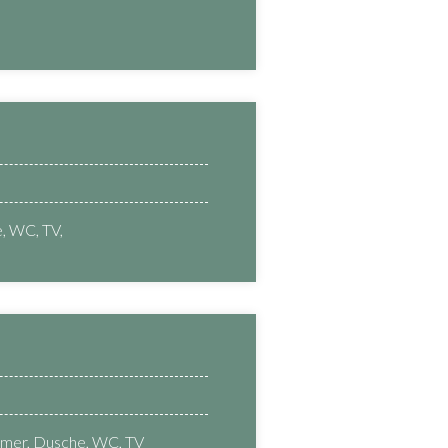
, WC, TV,
mmer, Dusche, WC, TV