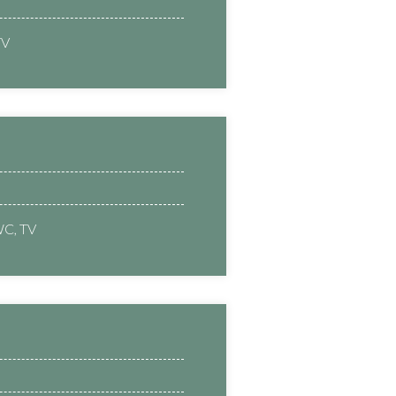
TV
WC, TV