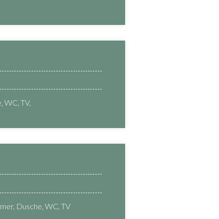
, WC, TV,
mmer, Dusche, WC, TV