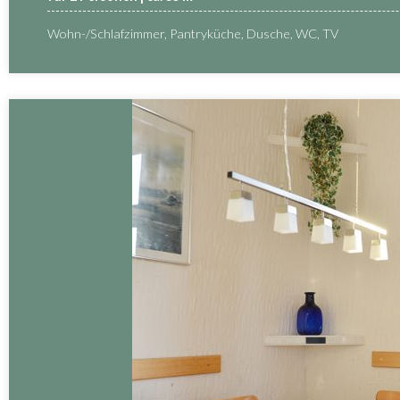
Wohn-/Schlafzimmer, Pantryküche, Dusche, WC, TV