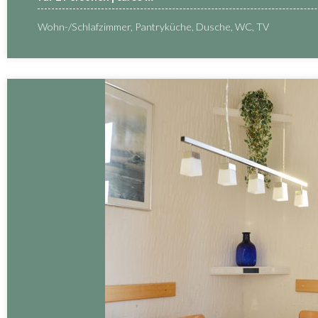
Wohn-/Schlafzimmer, Pantryküche, Dusche, WC, TV