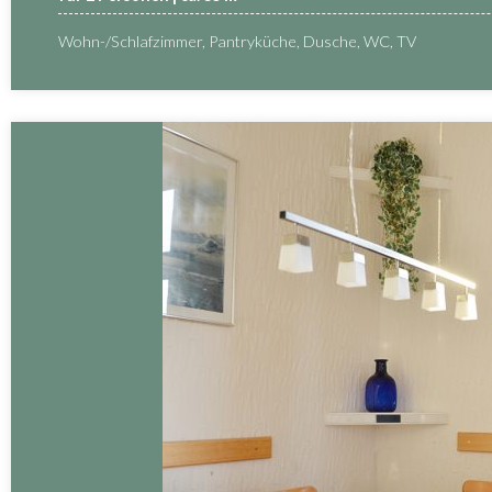
Wohn-/Schlafzimmer, Pantryküche, Dusche, WC, TV